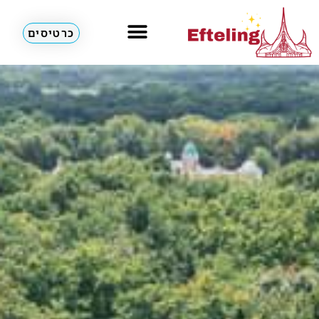
כרטיסים
מלונות & דירות