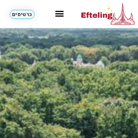
כרטיסים
מלונות & דירות