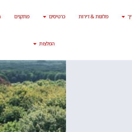
ך
מלונות & דירות
כרטיסים
מתקנים
ה
המלצות