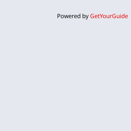
Powered by
GetYourGuide
ח
אנחנו לירון וקרן, זוג ישראלי שהפך
את פארק השעשועים אפטלינג
למומחיות ולתשוקה אמיתית.
אפטלינג, עם עולמות הקסם והפנטזיה
שלו, הפך עבורנו להרבה יותר מסתם
פארק – זהו מקום שבו האגדות