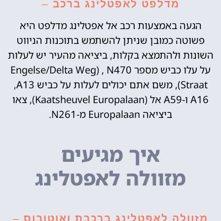
מדלפט לאפטלינג ברכב
–
הגעה באמצעות רכב אל אפטלינג מדלפט היא
פשוטה כמובן שניתן להשתמש בתוכנות הניווט
השונות ולהתמצא בקלות, ביציאה מהעיר יש לעלות
על עלו כביש מספר ‪N470‬‏ ‏,‏ ‏(‪Delta Weg‬‏/‪Engelse
Straat‬‏), משם אתם יכולים לעלות על כביש ‪A13‬‏,‏
‏‪A16‬‏ ו-‪A59‬‏ אל (‪Europalaan‬‏ Kaatsheuvel), צאו
ביציאה ‪Europalaan‬‏ מ-‪N261‬.
איך מגיעים
מזוולה לאפטלינג
מזוולה לאפטלינג ברכבת ואוטובוס
–