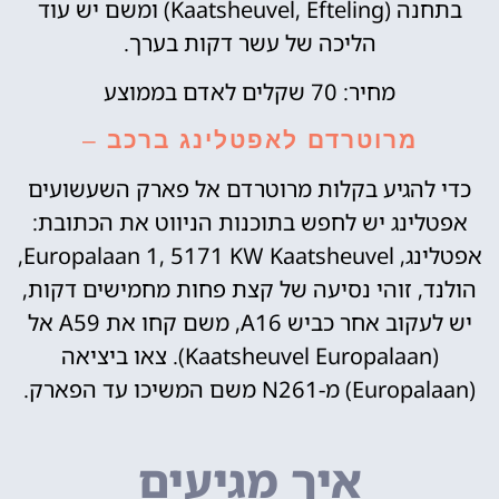
בתחנה (Kaatsheuvel, Efteling) ומשם יש עוד
הליכה של עשר דקות בערך.
מחיר: 70 שקלים לאדם בממוצע
מרוטרדם לאפטלינג ברכב
–
כדי להגיע בקלות מרוטרדם אל פארק השעשועים
אפטלינג יש לחפש בתוכנות הניווט את הכתובת:
אפטלינג, Europalaan 1, 5171 KW Kaatsheuvel,
הולנד, זוהי נסיעה של קצת פחות מחמישים דקות,
יש לעקוב אחר כביש ‪A16‬‏, משם קחו את ‪A59‬‏ אל
(‪Europalaan‬‏ Kaatsheuvel). צאו ביציאה
‪(Europalaan)‬‏ מ-‪N261‬‏ משם המשיכו עד הפארק.
איך מגיעים