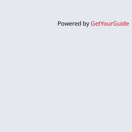
Powered by
GetYourGuide
ח
אנחנו לירון וקרן, זוג ישראלי שהפך
את פארק השעשועים אפטלינג
למומחיות ולתשוקה אמיתית.
אפטלינג, עם עולמות הקסם והפנטזיה
שלו, הפך עבורנו להרבה יותר מסתם