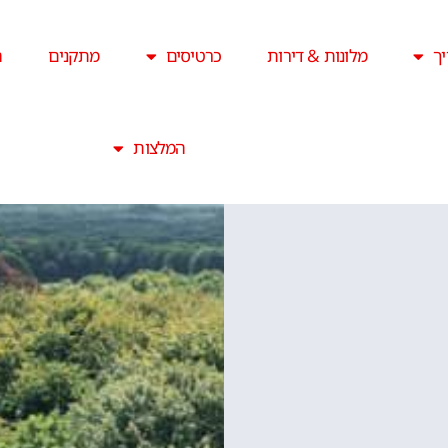
ך
מלונות & דירות
כרטיסים
מתקנים
ה
המלצות