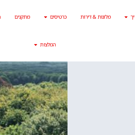
ך
מלונות & דירות
כרטיסים
מתקנים
ה
המלצות