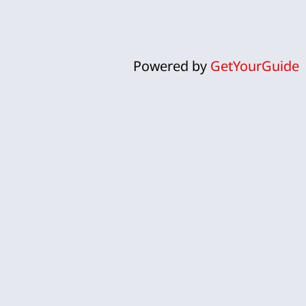
Powered by
GetYourGuide
ח
אנחנו לירון וקרן, זוג ישראלי שהפך
את פארק השעשועים אפטלינג
למומחיות ולתשוקה אמיתית.
אפטלינג, עם עולמות הקסם והפנטזיה