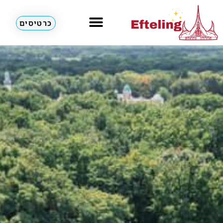
כרטיסים
מלונות & דירות