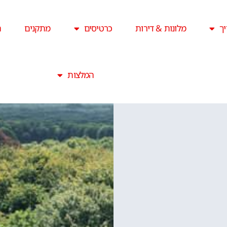
ך
מלונות & דירות
כרטיסים
מתקנים
ה
המלצות