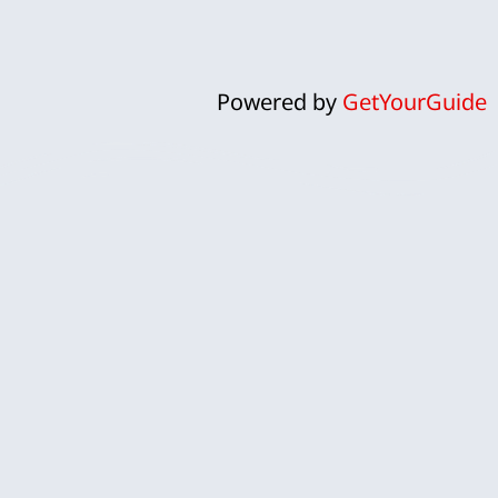
Powered by
GetYourGuide
ח
אנחנו לירון וקרן, זוג ישראלי שהפך
את פארק השעשועים אפטלינג
למומחיות ולתשוקה אמיתית.
אפטלינג, עם עולמות הקסם והפנטזיה
שלו, הפך עבורנו להרבה יותר מסתם