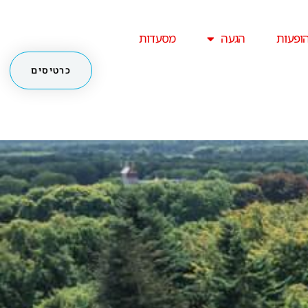
ופעות
הגעה
מסעדות
כרטיסים