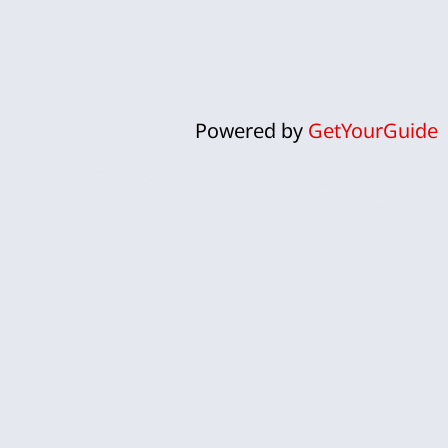
Powered by
GetYourGuide
ח
אנחנו לירון וקרן, זוג ישראלי שהפך
את פארק השעשועים אפטלינג
למומחיות ולתשוקה אמיתית.