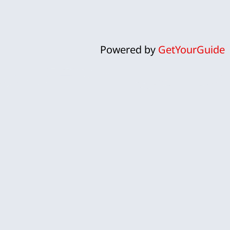
Powered by
GetYourGuide
ח
אנחנו לירון וקרן, זוג ישראלי שהפך
את פארק השעשועים אפטלינג
למומחיות ולתשוקה אמיתית.
אפטלינג, עם עולמות הקסם והפנטזיה