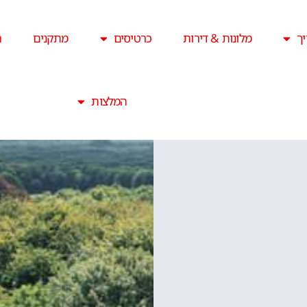
ך
מלונות & דירות
כרטיסים
מתקנים
ה
המלצות