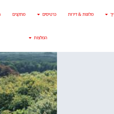
ך
מלונות & דירות
כרטיסים
מתקנים
ה
המלצות