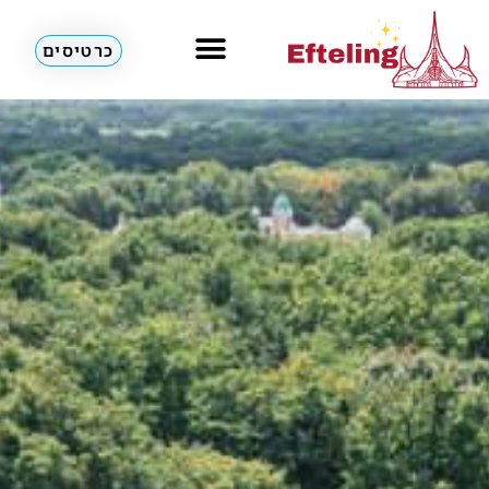
כרטיסים
מלונות & דירות