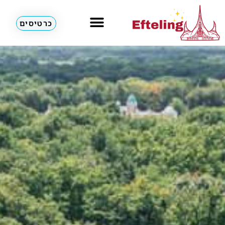
כרטיסים
מלונות & דירות