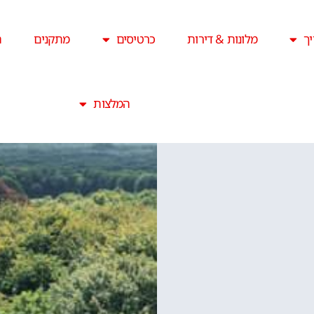
ך
מלונות & דירות
כרטיסים
מתקנים
ה
המלצות