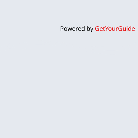
Powered by
GetYourGuide
ח
אנחנו לירון וקרן, זוג ישראלי שהפך
את פארק השעשועים אפטלינג
למומחיות ולתשוקה אמיתית.
אפטלינג, עם עולמות הקסם והפנטזיה