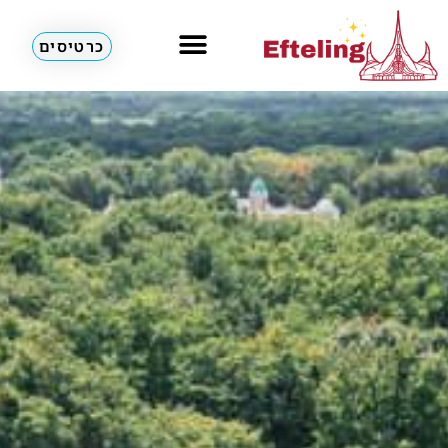
כרטיסים
מלונות & דירות