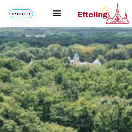
כרטיסים
מלונות & דירות