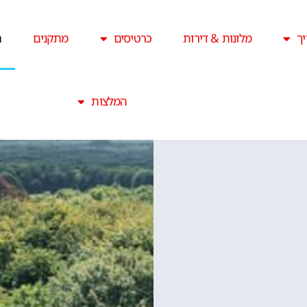
ך
מלונות & דירות
כרטיסים
מתקנים
ה
המלצות