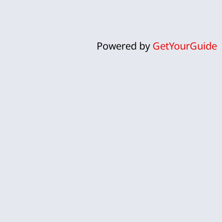
Powered by
GetYourGuide
ח
אנחנו לירון וקרן, זוג ישראלי שהפך
את פארק השעשועים אפטלינג
למומחיות ולתשוקה אמיתית.
אפטלינג, עם עולמות הקסם והפנטזיה