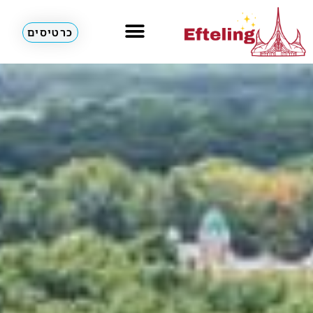
כרטיסים
מלונות & דירות