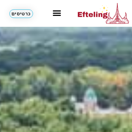
כרטיסים
מלונות & דירות